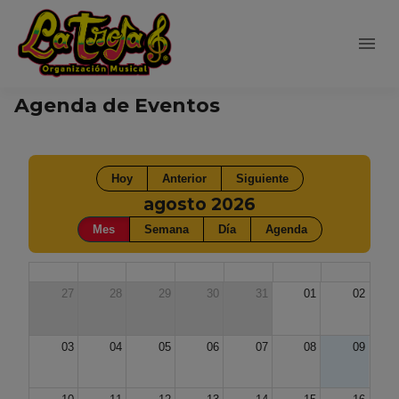
Agenda de Eventos
Hoy
Anterior
Siguiente
agosto 2026
Mes
Semana
Día
Agenda
27
28
29
30
31
01
02
03
04
05
06
07
08
09