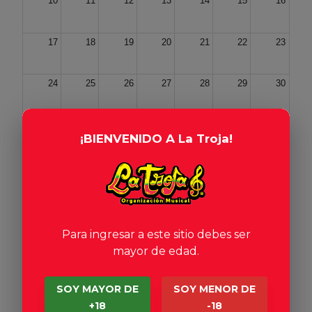
10
11
12
13
14
15
16
17
18
19
20
21
22
23
24
25
26
27
28
29
30
31
01
02
03
04
05
06
¡BIENVENIDO A La Troja!
📷 +
3
Para ingresar a este sitio debes ser
mayor de edad.
SOY MAYOR DE
SOY MENOR DE
+18
-18